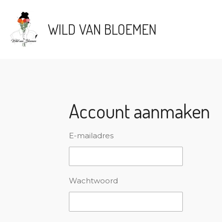
Ga
direct
WILD VAN BLOEMEN
naar
de
hoofdinhoud
Account aanmaken
E-mailadres
Wachtwoord