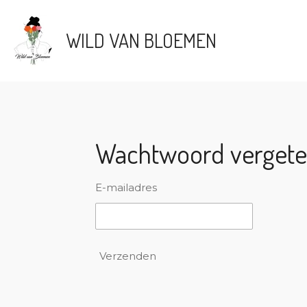
Ga
direct
WILD VAN BLOEMEN
naar
de
hoofdinhoud
Wachtwoord verget
E-mailadres
Verzenden